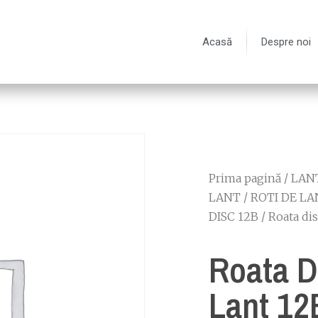
Acasă
Despre noi
Prima pagină
/
LANT
LANT
/
ROTI DE LA
DISC 12B
/ Roata di
Roata D
Lant 12