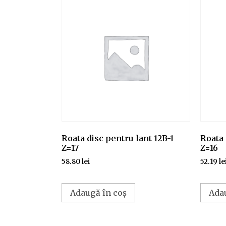
Roata disc pentru lant 12B-1
Roata 
Z=17
Z=16
58.80
lei
52.19
le
Adaugă în coș
Ada