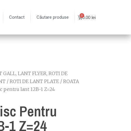
Contact
Căutare produse
0.00
lei
 GALL, LANT FLYER, ROTI DE
NT
/
ROTI DE LANT PLATE
/
ROATA
sc pentru lant 12B-1 Z=24
isc Pentru
B-1 Z=24