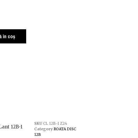
 în coș
SKU
CL 12B-1 Z24
Lant 12B-1
Category
ROATA DISC
12B