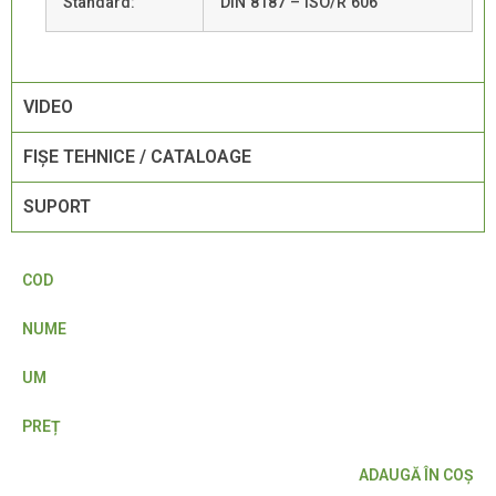
Standard:
DIN 8187 – ISO/R 606
VIDEO
FIŞE TEHNICE / CATALOAGE
SUPORT
COD
NUME
UM
PREȚ
ADAUGĂ ÎN COŞ