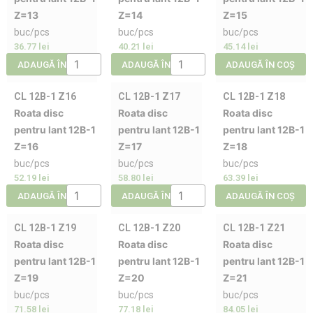
Z=13
Z=14
Z=15
buc/pcs
buc/pcs
buc/pcs
36.77
lei
40.21
lei
45.14
lei
ADAUGĂ ÎN COȘ
ADAUGĂ ÎN COȘ
ADAUGĂ ÎN COȘ
CL 12B-1 Z16
CL 12B-1 Z17
CL 12B-1 Z18
Roata disc
Roata disc
Roata disc
pentru lant 12B-1
pentru lant 12B-1
pentru lant 12B-1
Z=16
Z=17
Z=18
buc/pcs
buc/pcs
buc/pcs
52.19
lei
58.80
lei
63.39
lei
ADAUGĂ ÎN COȘ
ADAUGĂ ÎN COȘ
ADAUGĂ ÎN COȘ
CL 12B-1 Z19
CL 12B-1 Z20
CL 12B-1 Z21
Roata disc
Roata disc
Roata disc
pentru lant 12B-1
pentru lant 12B-1
pentru lant 12B-1
Z=19
Z=20
Z=21
buc/pcs
buc/pcs
buc/pcs
71.58
lei
77.18
lei
84.05
lei