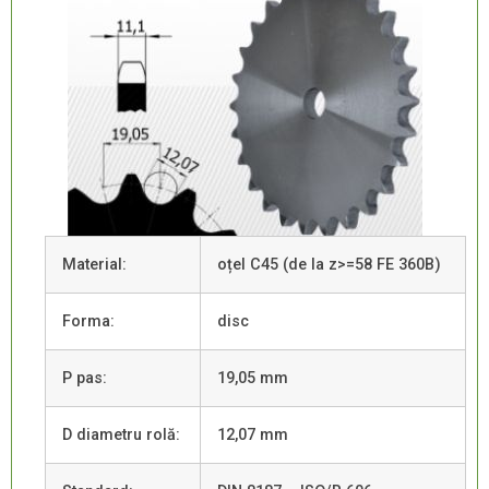
Material:
oțel C45 (de la z>=58 FE 360B)
Forma:
disc
P pas:
19,05 mm
D diametru rolă:
12,07 mm