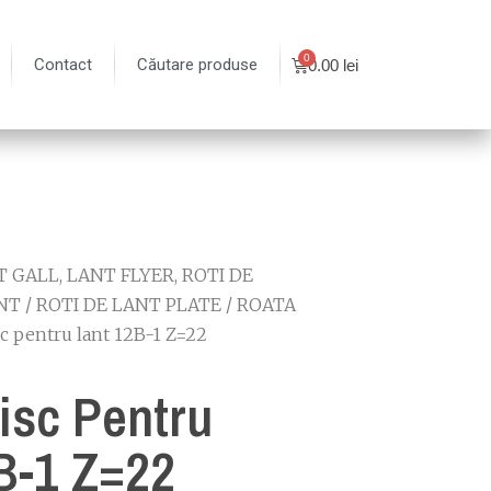
Contact
Căutare produse
0.00
lei
 GALL, LANT FLYER, ROTI DE
NT
/
ROTI DE LANT PLATE
/
ROATA
sc pentru lant 12B-1 Z=22
isc Pentru
B-1 Z=22