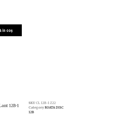
 în coș
SKU
CL 12B-1 Z22
Lant 12B-1
Category
ROATA DISC
12B