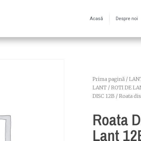
Acasă
Despre noi
Prima pagină
/
LANT
LANT
/
ROTI DE LA
DISC 12B
/ Roata di
Roata D
Lant 12