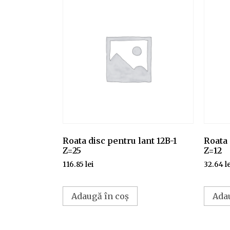
Roata disc pentru lant 12B-1
Roata 
Z=25
Z=12
116.85
lei
32.64
l
Adaugă în coș
Ada