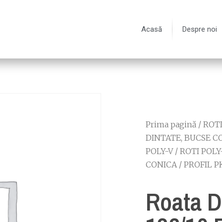
Acasă
Despre noi
Prima pagină
/
ROT
DINTATE, BUCSE C
POLY-V
/
ROTI POLY
CONICA
/
PROFIL P
Roata D