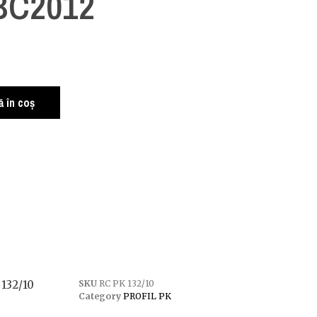
 BC2012
 în coș
132/10
SKU
RC PK 132/10
Category
PROFIL PK