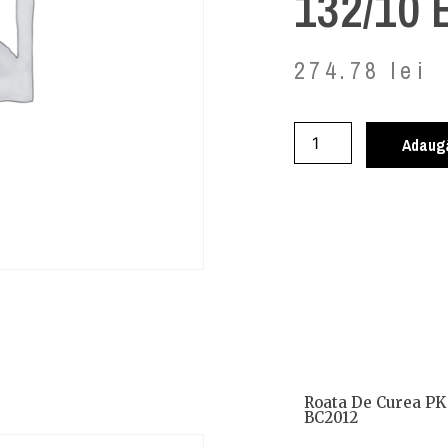
132/10
274.78
lei
Adaugă
Roata De Curea PK 
BC2012