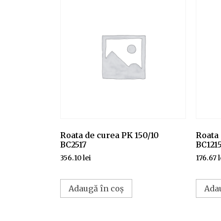
Roata de curea PK 150/10
Roata 
BC2517
BC121
356.10
lei
176.67
l
Adaugă în coș
Ada