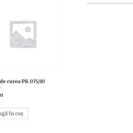
de curea PK 075/10
5
ei
ugă în coș