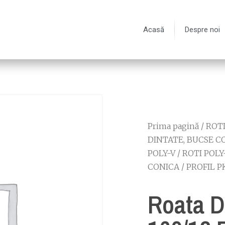
Acasă
Despre noi
Prima pagină
/
ROT
DINTATE, BUCSE C
POLY-V
/
ROTI POLY
CONICA
/
PROFIL P
Roata D