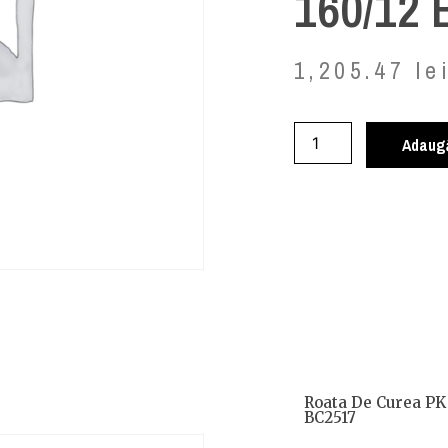
160/12
1,205.47
le
Adaugă
Roata De Curea PK
BC2517