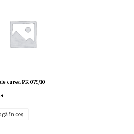
de curea PK 075/10
5
ei
ugă în coș