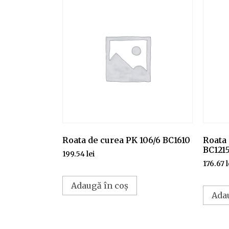
Roata de curea PK 106/6 BC1610
Roata 
BC121
199.54
lei
176.67
l
Adaugă în coș
Ada