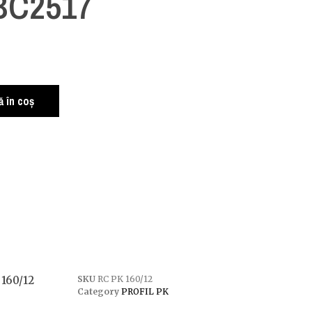
 BC2517
i
 în coș
 160/12
SKU
RC PK 160/12
Category
PROFIL PK