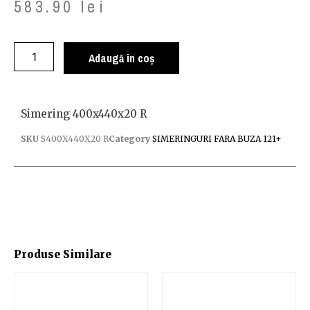
583.90
lei
Adaugă în coș
Simering 400x440x20 R
SKU
S400X440X20 R
Category
SIMERINGURI FARA BUZA 121+
Produse Similare