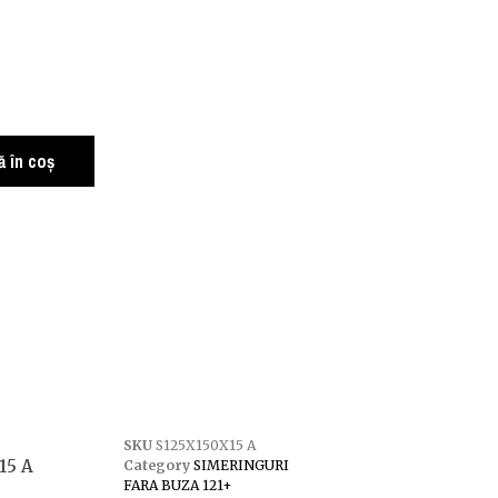
 în coș
SKU
S125X150X15 A
15 A
Category
SIMERINGURI
FARA BUZA 121+