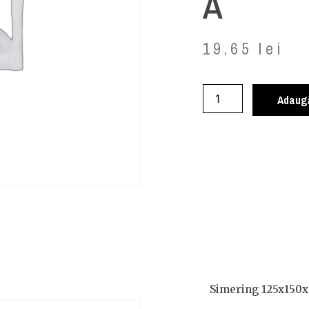
A
19.65
lei
Adaugă
Simering 125x150x