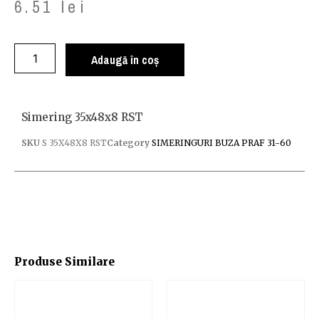
6.51
lei
Adaugă în coș
Simering 35x48x8 RST
SKU
S 35X48X8 RST
Category
SIMERINGURI BUZA PRAF 31-60
Produse Similare