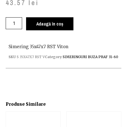
43.57
lei
Adaugă în coș
Simering 35x47x7 RST Viton
SKU
S 35X47X7 RST V
Category
SIMERINGURI BUZA PRAF 31-60
Produse Similare