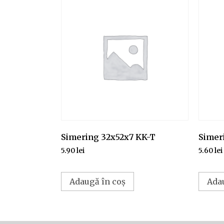
Simering 32x52x7 KK-T
Simer
5.90
lei
5.60
lei
Adaugă în coș
Ada