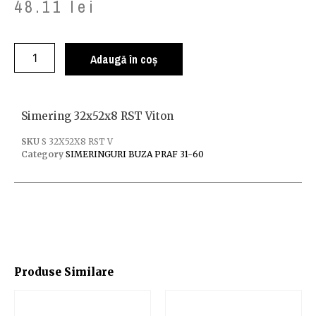
48.11
lei
Adaugă în coș
Simering 32x52x8 RST Viton
SKU
S 32X52X8 RST V
Category
SIMERINGURI BUZA PRAF 31-60
Produse Similare