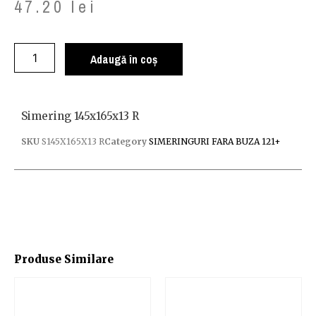
47.20
lei
Adaugă în coș
Simering 145x165x13 R
SKU
S145X165X13 R
Category
SIMERINGURI FARA BUZA 121+
Produse Similare