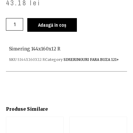
43.18
lei
Adaugă în coș
Simering 144x160x12 R
SKU
S144X160X12 R
Category
SIMERINGURI FARA BUZA 121+
Produse Similare