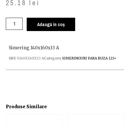
25.18
lei
Adaugă în coș
Simering 140x160x13 A
SKU
S140X160X13 A
Category
SIMERINGURI FARA BUZA 121+
Produse Similare