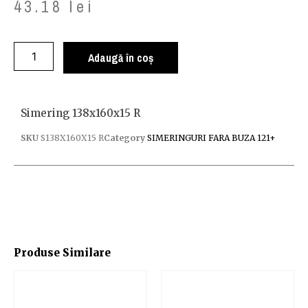
43.18
lei
Adaugă în coș
Simering 138x160x15 R
SKU
S138X160X15 R
Category
SIMERINGURI FARA BUZA 121+
Produse Similare