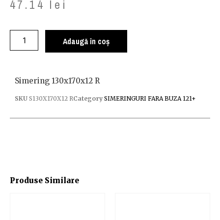
47.14
lei
Adaugă în coș
Simering 130x170x12 R
SKU
S130X170X12 R
Category
SIMERINGURI FARA BUZA 121+
Produse Similare