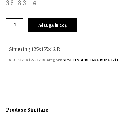
36.83
lei
Adaugă în coș
Simering 125x155x12 R
SKU
S125X155X12 R
Category
SIMERINGURI FARA BUZA 121+
Produse Similare