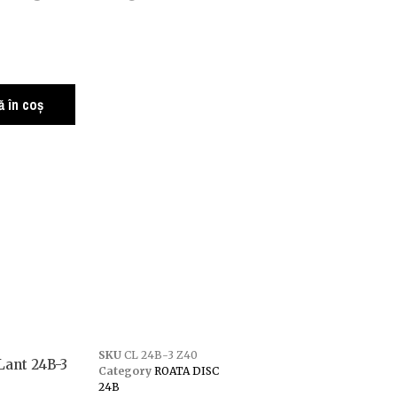
i
 în coș
SKU
CL 24B-3 Z40
Lant 24B-3
Category
ROATA DISC
24B