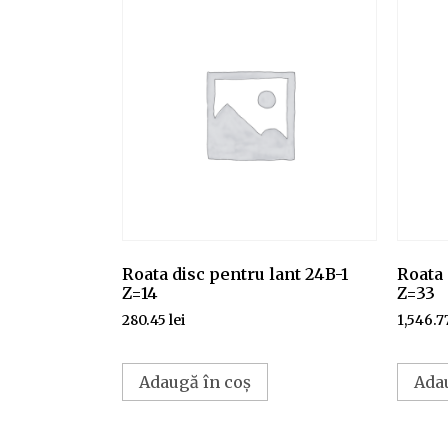
Roata disc pentru lant 24B-1
Roata 
Z=14
Z=33
280.45
lei
1,546.7
Adaugă în coș
Ada