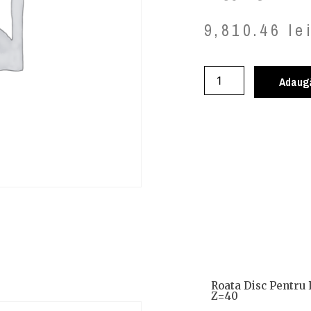
9,810.46
le
Adaugă
Roata Disc Pentru 
Z=40