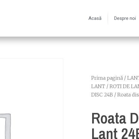
Acasă
Despre noi
Prima pagină
/
LANT
LANT
/
ROTI DE LA
DISC 24B
/ Roata di
Roata D
Lant 24