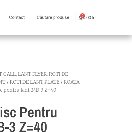
Contact
Căutare produse
0.00
lei
 GALL, LANT FLYER, ROTI DE
NT
/
ROTI DE LANT PLATE
/
ROATA
sc pentru lant 24B-3 Z=40
isc Pentru
B-3 Z=40