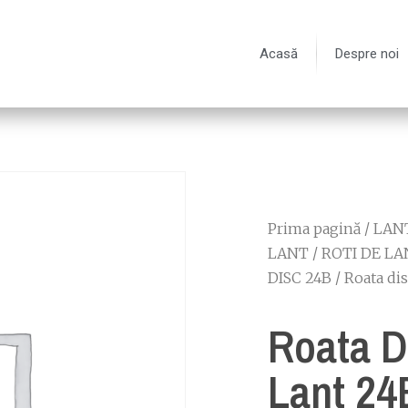
Acasă
Despre noi
Prima pagină
/
LANT
LANT
/
ROTI DE LA
DISC 24B
/ Roata di
Roata D
Lant 24