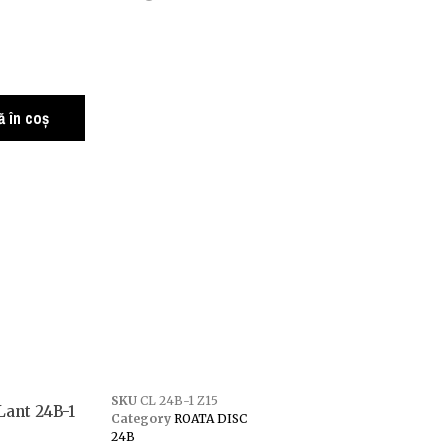
 în coș
SKU
CL 24B-1 Z15
Lant 24B-1
Category
ROATA DISC
24B