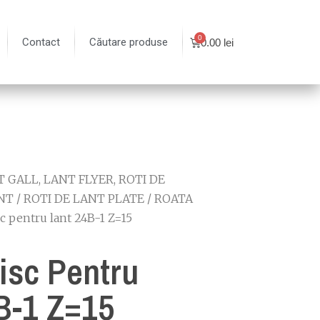
Contact
Căutare produse
0.00
lei
 GALL, LANT FLYER, ROTI DE
NT
/
ROTI DE LANT PLATE
/
ROATA
sc pentru lant 24B-1 Z=15
isc Pentru
B-1 Z=15