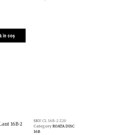
 în coș
SKU
CL 16B-2 Z20
Lant 16B-2
Category
ROATA DISC
16B