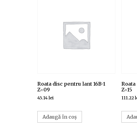
Roata disc pentru lant 16B-1
Roata 
Z=09
Z=15
45.14
lei
111.22
l
Adaugă în coș
Ada