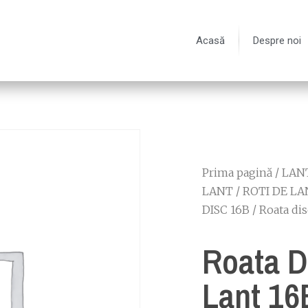
Acasă
Despre noi
Prima pagină
/
LANT
LANT
/
ROTI DE LA
DISC 16B
/ Roata di
Roata D
Lant 16