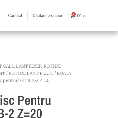
Contact
Căutare produse
0.00
lei
 GALL, LANT FLYER, ROTI DE
NT
/
ROTI DE LANT PLATE
/
ROATA
sc pentru lant 16B-2 Z=20
isc Pentru
B-2 Z=20