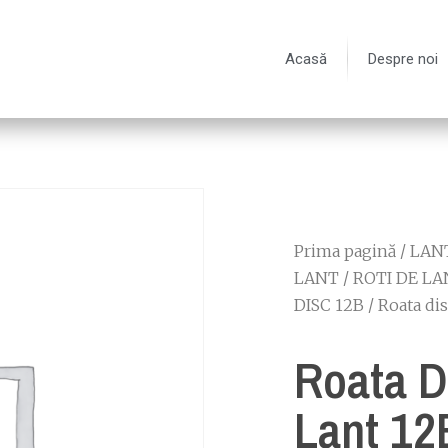
Acasă
Despre noi
Prima pagină
/
LANT
LANT
/
ROTI DE LA
DISC 12B
/ Roata di
Roata D
Lant 12