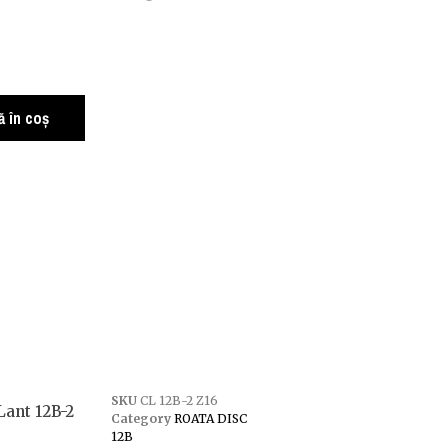
 în coș
SKU
CL 12B-2 Z16
Lant 12B-2
Category
ROATA DISC
12B