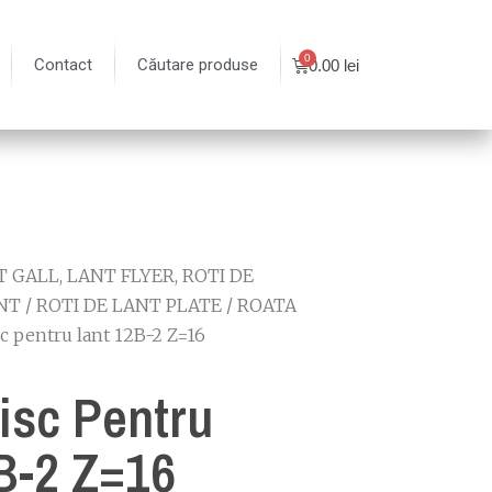
Contact
Căutare produse
0.00
lei
 GALL, LANT FLYER, ROTI DE
NT
/
ROTI DE LANT PLATE
/
ROATA
sc pentru lant 12B-2 Z=16
isc Pentru
B-2 Z=16