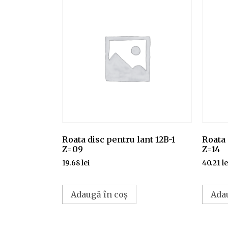
Roata disc pentru lant 12B-1
Roata 
Z=09
Z=14
19.68
lei
40.21
le
Adaugă în coș
Ada