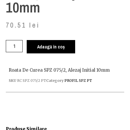
10mm
70.51
lei
Adaugă în coș
Roata De Curea SPZ 075/2, Alezaj Initial 10mm
SKU
RC SPZ 075/2 PT
Category
PROFIL SPZ PT
Produse Similare