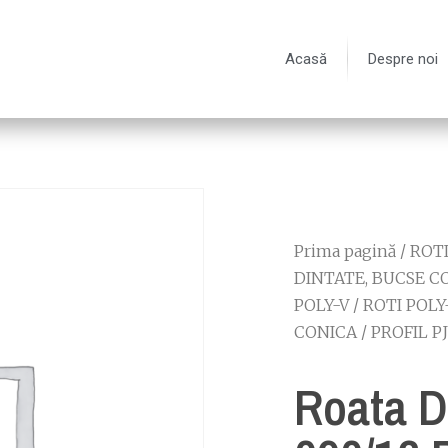
Acasă
Despre noi
Prima pagină
/
ROT
DINTATE, BUCSE C
POLY-V
/
ROTI POLY
CONICA
/
PROFIL PJ
Roata D