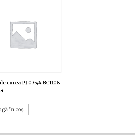
de curea PJ 075/4 BC1108
ei
ugă în coș