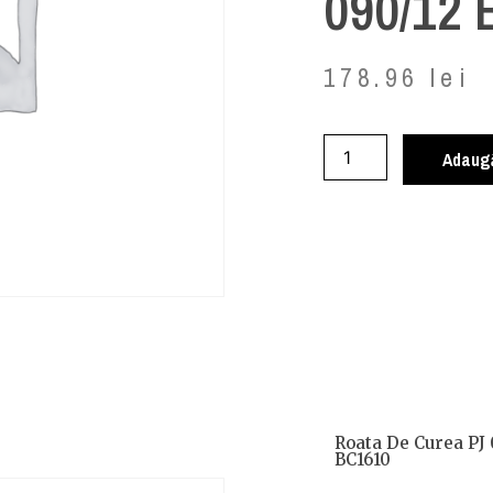
090/12
178.96
lei
Adaugă
Roata De Curea PJ 
BC1610