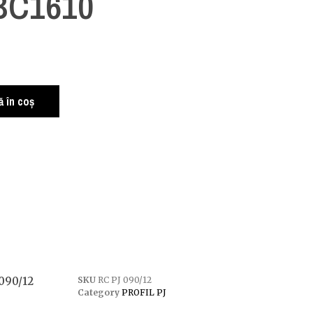
 BC1610
 în coș
090/12
SKU
RC PJ 090/12
Category
PROFIL PJ