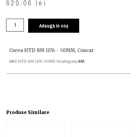
620.06
lei
Adaugă în coș
Curea HTD 8M 1176 - 50MM, Concar
SKU
HTD 8M 1176 50MM G
Category
8M
Produse Similare