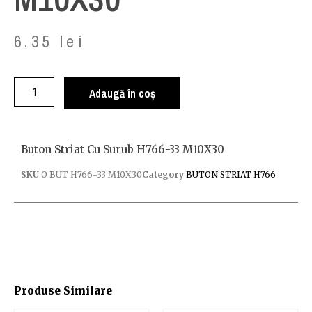
6.35
lei
Adaugă în coș
Buton Striat Cu Surub H766-33 M10X30
SKU
O BUT H766-33 M10X30
Category
BUTON STRIAT H766
Produse Similare