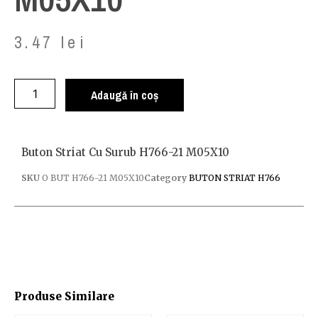
3.47
lei
Adaugă în coș
Buton Striat Cu Surub H766-21 M05X10
SKU
O BUT H766-21 M05X10
Category
BUTON STRIAT H766
Produse Similare