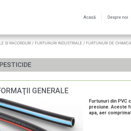
Acasă
Despre noi
LE SI RACORDURI
/
FURTUNURI INDUSTRIALE
/
FURTUNURI DE CHIMIC
 PESTICIDE
FORMAŢII GENERALE
Furtunuri din PVC cu
presiune. Aceste fu
apa, aer comprimat