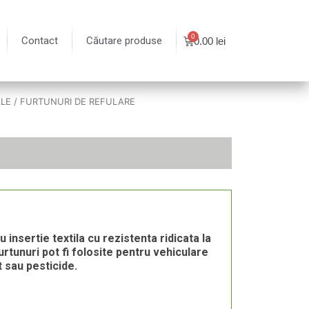
Contact
Căutare produse
0.00
lei
ALE
/
FURTUNURI DE REFULARE
 insertie textila cu rezistenta ridicata la
rtunuri pot fi folosite pentru vehiculare
 sau pesticide.