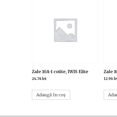
Zale 10A-1 cotite, IWIS Elite
Zale 1
24.78
lei
12.96
le
Adaugă în coș
Ada