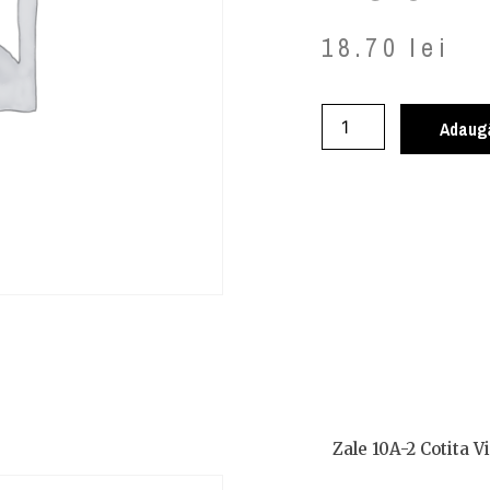
18.70
lei
Adaugă
Zale 10A-2 Cotita V