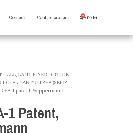
Contact
Căutare produse
0.00
lei
 GALL, LANT FLYER, ROTI DE
U ROLE
/
LANTURI ASA (SERIA
e 08A-1 patent, Wippermann
A-1 Patent,
mann