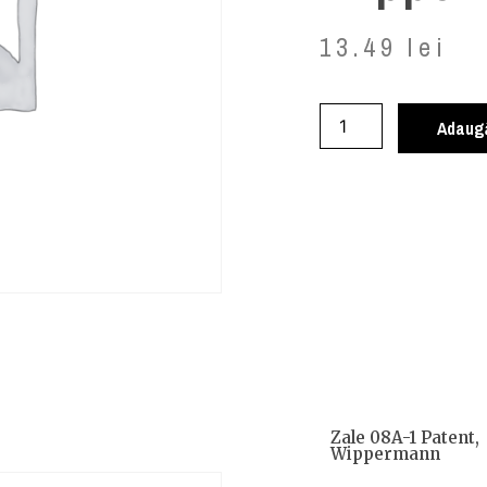
13.49
lei
Adaugă
Zale 08A-1 Patent,
Wippermann