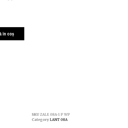
 în coș
SKU
ZALE 08A-1 P WP
Category
LANT 08A