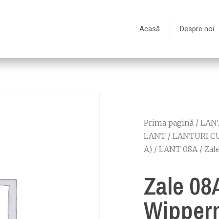
Acasă
Despre noi
Prima pagină
/
LANT
LANT
/
LANTURI C
A)
/
LANT 08A
/ Zal
Zale 08
Wipper