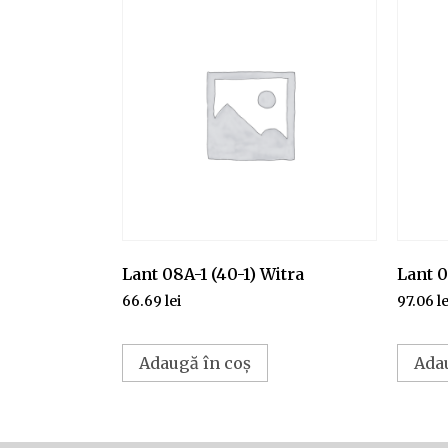
Lant 08A-1 (40-1) Witra
Lant 0
66.69
lei
97.06
le
Adaugă în coș
Ada