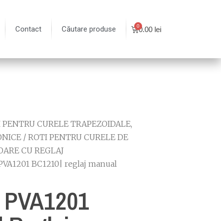
Contact
Căutare produse
0.00
lei
I PENTRU CURELE TRAPEZOIDALE,
ONICE
/
ROTI PENTRU CURELE DE
OARE CU REGLAJ
 PVA1201 BC1210| reglaj manual
r PVA1201