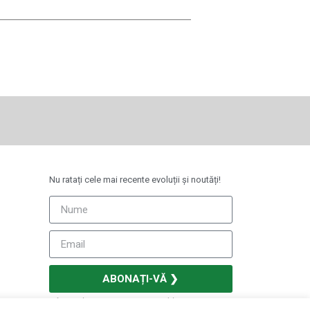
Nu ratați cele mai recente evoluții și noutăți!
ABONAȚI-VĂ ❯
Câmpurile marcate cu * sunt obligatorii