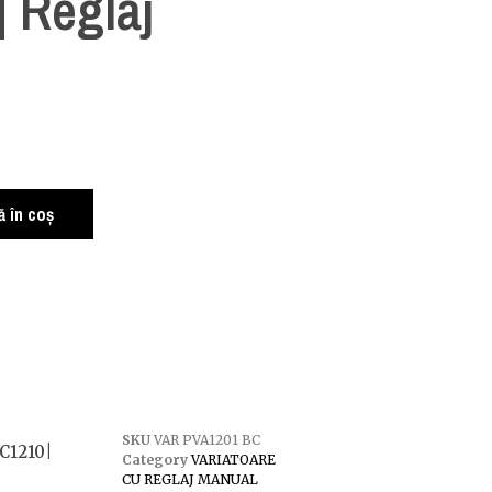
 Reglaj
 în coș
SKU
VAR PVA1201 BC
C1210|
Category
VARIATOARE
CU REGLAJ MANUAL