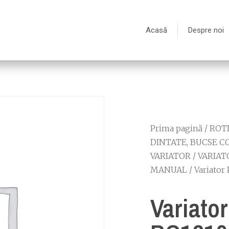
Acasă
Despre noi
Prima pagină
/
ROT
DINTATE, BUCSE C
VARIATOR
/
VARIAT
MANUAL
/ Variator
Variato