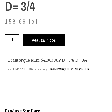
D= 3/4
158.99
lei
Adaugă în coș
Trantorque Mini 6410038UP D= 3/8 D= 3/4
SKU
BE 6410038
Category
TRANTORQUE MINI (TOLI)
Produse Similare