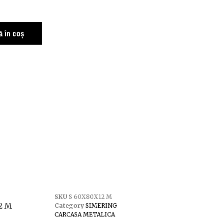
 în coș
SKU
S 60X80X12 M
2 M
Category
SIMERING
CARCASA METALICA