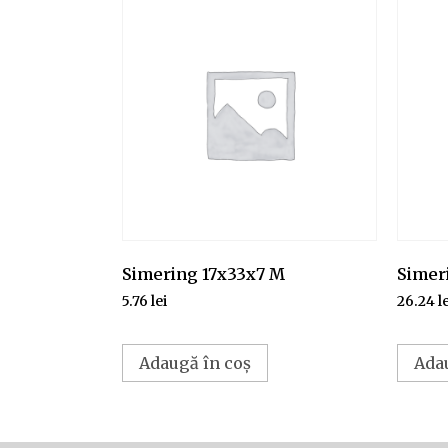
Simering 17x33x7 M
Simer
5.76
lei
26.24
l
Adaugă în coș
Ada