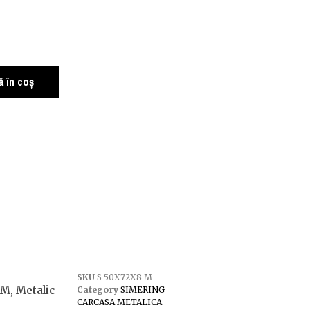
 în coș
SKU
S 50X72X8 M
M, Metalic
Category
SIMERING
CARCASA METALICA