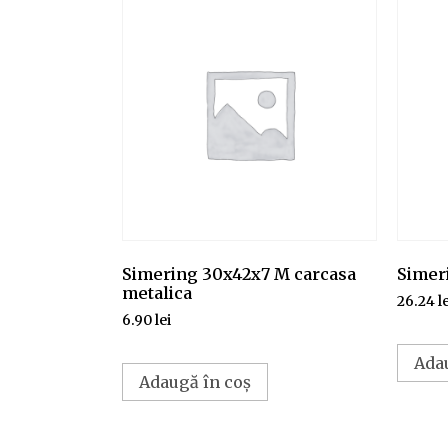
Simering 30x42x7 M carcasa
Simer
metalica
26.24
l
6.90
lei
Ada
Adaugă în coș