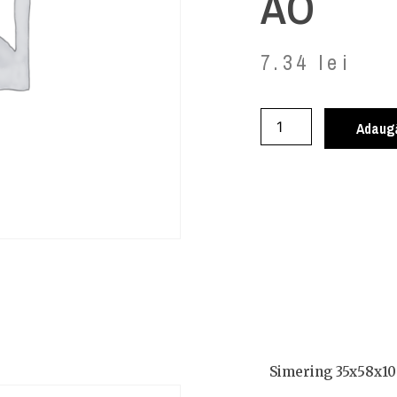
AO
7.34
lei
Adaugă
Simering 35x58x10