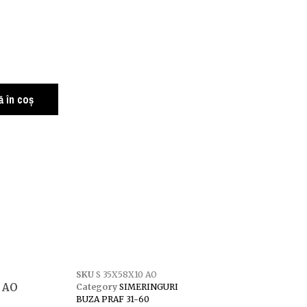
 în coș
SKU
S 35X58X10 AO
 AO
Category
SIMERINGURI
BUZA PRAF 31-60