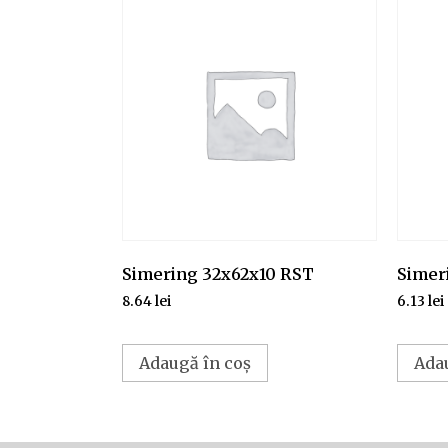
Simering 32x62x10 RST
Simer
8.64
lei
6.13
lei
Adaugă în coș
Ada