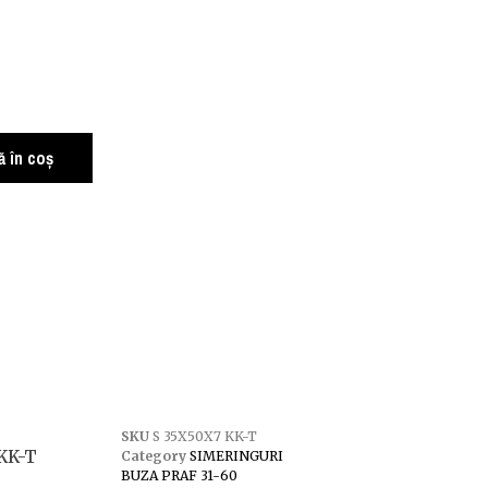
 în coș
SKU
S 35X50X7 KK-T
 KK-T
Category
SIMERINGURI
BUZA PRAF 31-60