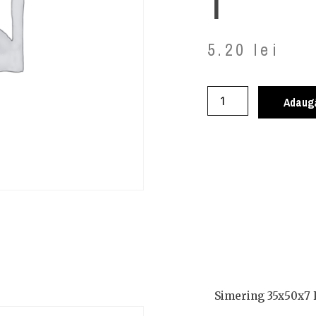
T
5.20
lei
Adaugă
Simering 35x50x7