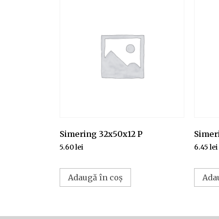
Simering 32x50x12 P
Simer
5.60
lei
6.45
lei
Adaugă în coș
Ada