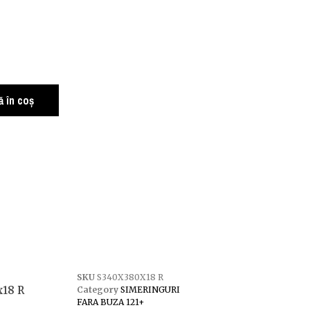
 în coș
SKU
S340X380X18 R
x18 R
Category
SIMERINGURI
FARA BUZA 121+