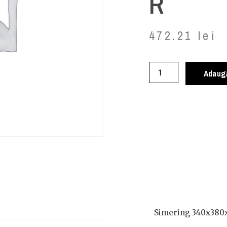
R
472.21
lei
Adaugă
Simering 340x380