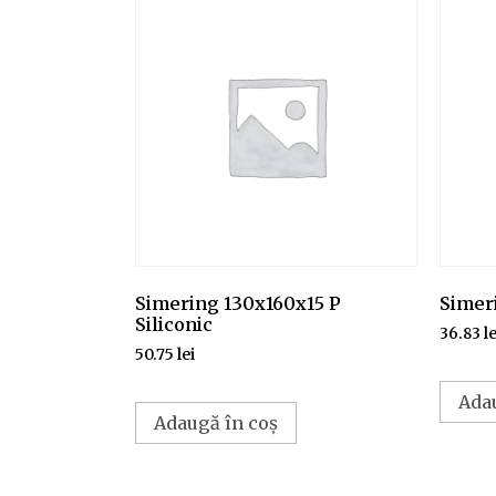
Simering 130x160x15 P
Simeri
Siliconic
36.83
le
50.75
lei
Ada
Adaugă în coș