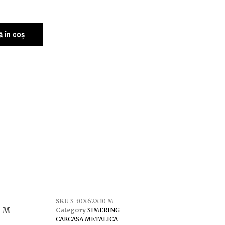
 în coș
SKU
S 30X62X10 M
0 M
Category
SIMERING
CARCASA METALICA