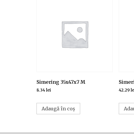
Simering 35x47x7 M
Simer
8.34
lei
42.29
le
Adaugă în coș
Ada