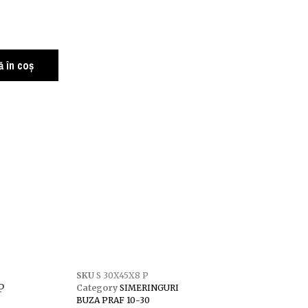
 în coș
SKU
S 30X45X8 P
P
Category
SIMERINGURI
BUZA PRAF 10-30