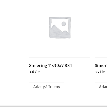
Simering 11x30x7 RST
Simer
3.63
lei
3.71
lei
Adaugă în coș
Ada