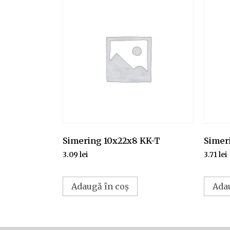
Simering 10x22x8 KK-T
Simer
3.09
lei
3.71
lei
Adaugă în coș
Ada