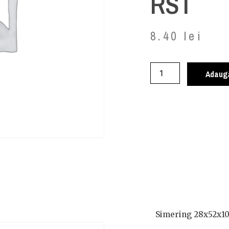
RST
8.40
lei
Adaugă
Simering 28x52x1