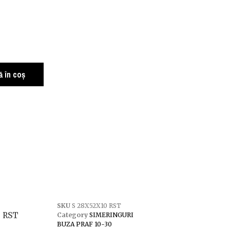
 în coș
SKU
S 28X52X10 RST
0 RST
Category
SIMERINGURI
BUZA PRAF 10-30