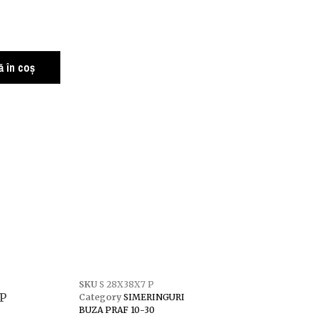
 în coș
SKU
S 28X38X7 P
 P
Category
SIMERINGURI
BUZA PRAF 10-30