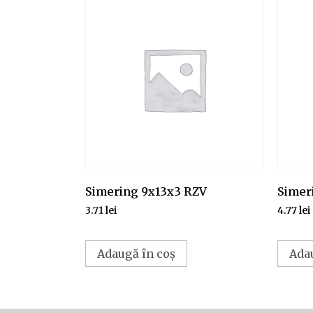
Simering 9x13x3 RZV
Simer
3.71
lei
4.77
lei
Adaugă în coș
Ada