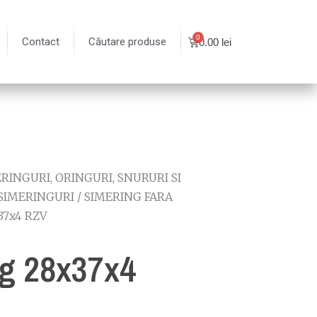
Contact
Căutare produse
0.00
lei
RINGURI, ORINGURI, SNURURI SI
SIMERINGURI
/
SIMERING FARA
37x4 RZV
g 28x37x4