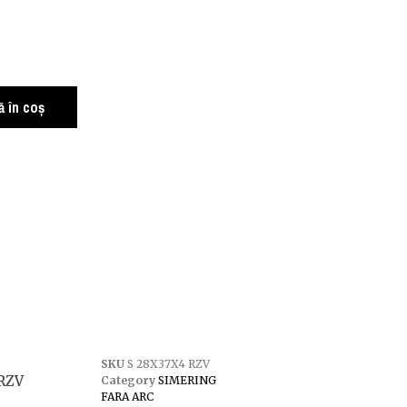
 în coș
SKU
S 28X37X4 RZV
 RZV
Category
SIMERING
FARA ARC