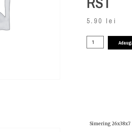
RST
5.90
lei
Adaugă
Simering 26x38x7