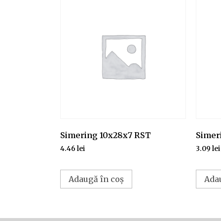
Simering 10x28x7 RST
Simer
4.46
lei
3.09
lei
Adaugă în coș
Ada