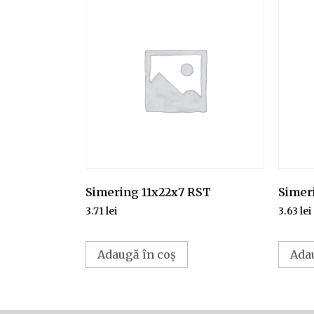
Simering 11x22x7 RST
Simer
3.71
lei
3.63
lei
Adaugă în coș
Ada