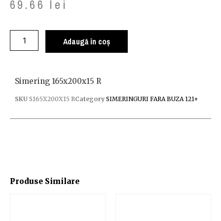
69.66
lei
Adaugă în coș
Simering 165x200x15 R
SKU
S165X200X15 R
Category
SIMERINGURI FARA BUZA 121+
Produse Similare