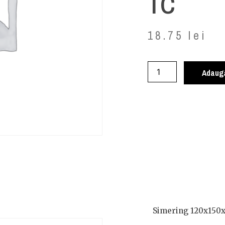
TC
18.75
lei
Adaugă
Simering 120x150