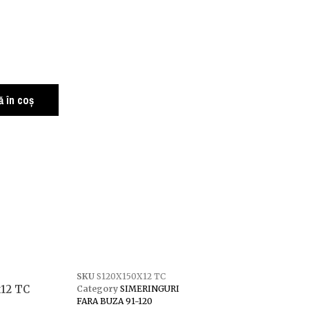
 în coș
SKU
S120X150X12 TC
x12 TC
Category
SIMERINGURI
FARA BUZA 91-120