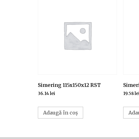
Simering 115x150x12 RST
Simer
36.14
lei
19.58
le
Adaugă în coș
Ada