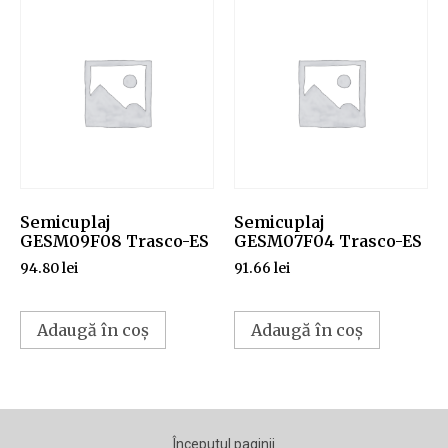
Semicuplaj
Semicuplaj
GESM09F08 Trasco-ES
GESM07F04 Trasco-ES
94.80
lei
91.66
lei
Adaugă în coș
Adaugă în coș
Începutul paginii