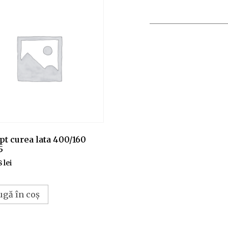
pt curea lata 400/160
5
8
lei
ugă în coș