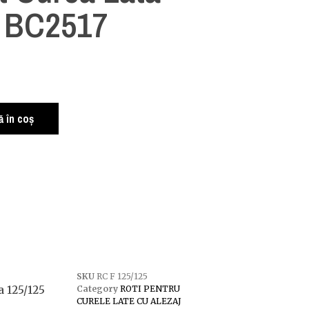
5 BC2517
 în coș
SKU
RC F 125/125
a 125/125
Category
ROTI PENTRU
CURELE LATE CU ALEZAJ