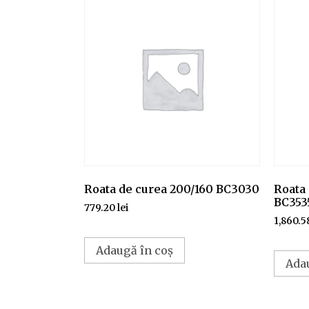
Roata de curea 200/160 BC3030
Roata 
BC353
779.20
lei
1,860.5
Adaugă în coș
Ada