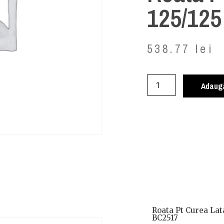
125/12
538.77
lei
Adaugă
Roata Pt Curea Lat
BC2517