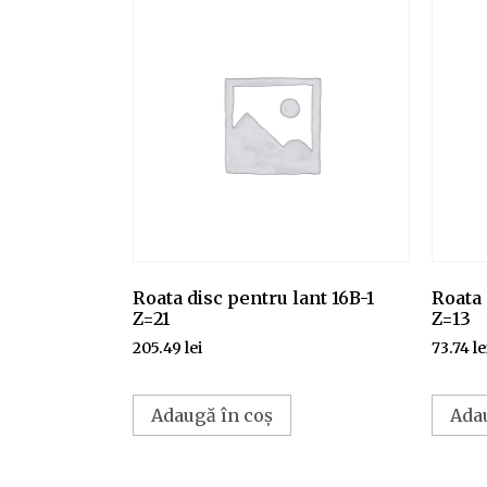
Roata disc pentru lant 16B-1
Roata 
Z=21
Z=13
205.49
lei
73.74
le
Adaugă în coș
Ada