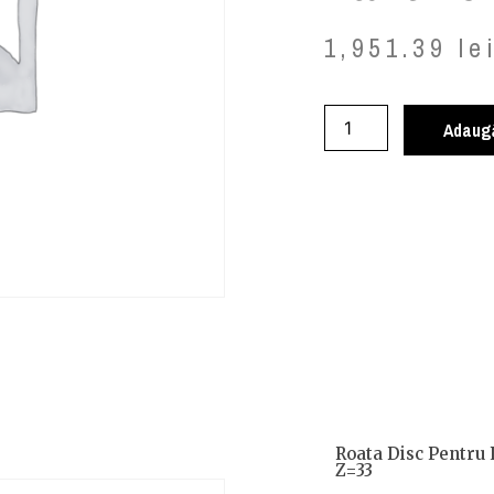
1,951.39
le
Adaugă
Roata Disc Pentru 
Z=33