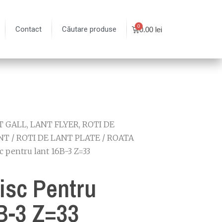
Contact
Căutare produse
0.00
lei
 GALL, LANT FLYER, ROTI DE
NT
/
ROTI DE LANT PLATE
/
ROATA
c pentru lant 16B-3 Z=33
isc Pentru
B-3 Z=33