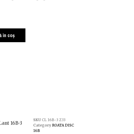
i
 în coș
SKU
CL 16B-3 Z33
Lant 16B-3
Category
ROATA DISC
16B