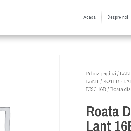
Acasă
Despre noi
Prima pagină
/
LANT
LANT
/
ROTI DE LA
DISC 16B
/ Roata dis
Roata D
Lant 16