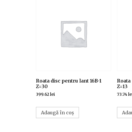
Roata disc pentru lant 16B-1
Roata 
Z=30
Z=13
399.62
lei
73.74
le
Adaugă în coș
Ada