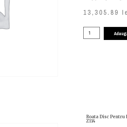
13,305.89
l
Adaugă
Roata Disc Pentru 
Z114