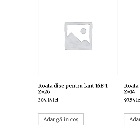
Roata disc pentru lant 16B-1
Roata 
Z=26
Z=14
304.14
lei
97.54
le
Adaugă în coș
Ada