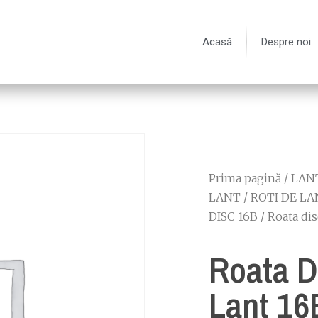
Acasă
Despre noi
Prima pagină
/
LANT
LANT
/
ROTI DE LA
DISC 16B
/ Roata dis
Roata D
Lant 16