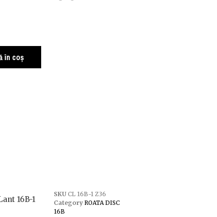
 în coș
SKU
CL 16B-1 Z36
Lant 16B-1
Category
ROATA DISC
16B