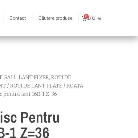
Contact
Căutare produse
0.00
lei
 GALL, LANT FLYER, ROTI DE
NT
/
ROTI DE LANT PLATE
/
ROATA
c pentru lant 16B-1 Z=36
isc Pentru
B-1 Z=36